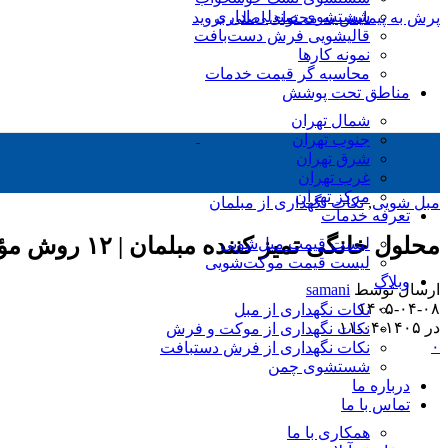
شستشوی صندلی اداری
پرش به پیمایش
به محتوای اصلی بروید
قالیشویی فرش دست‌بافت
نمونه کارها
محاسبه گر قیمت خدمات
مناطق تحت پوشش
شمال تهران
جنوب تهران
شرق تهران
غرب تهران
مرکز تهران
مبل شویی
,
نکات نگهداری از مبلمان
تعرفه خدمات
محلول خانگی تمیز کننده مبلمان | ۱۲ روش مؤثر برای پاک کردن لکه مبل بدون آسیب
لیست قیمت مبل‌شویی
لیست قیمت موکت‌شویی
وبلاگ
ارسال توسط
samani
۱۴۰۵-۰۴-۰۸
نکات نگهداری از مبل
در ۱۴۰۵-۰۴-۱۱
نکات نگهداری از موکت و فرش
۰
نکات نگهداری از فرش دستبافت
شستشوی چمن
درباره ما
تماس با ما
همکاری با ما