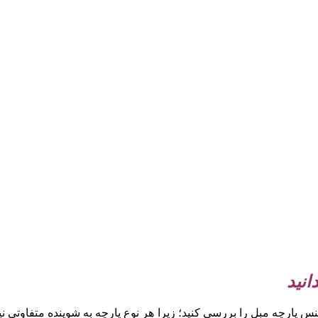
انید
نس پارچه مبل را بررسی کنید؛ زیرا هر نوع پارچه به شوینده متفاوتی نی