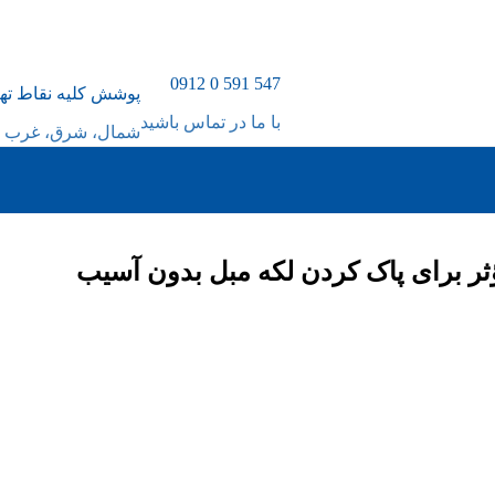
547 591 0 0912
پوشش کلیه نقاط ته
با ما در تماس باشید
شمال، شرق، غرب و