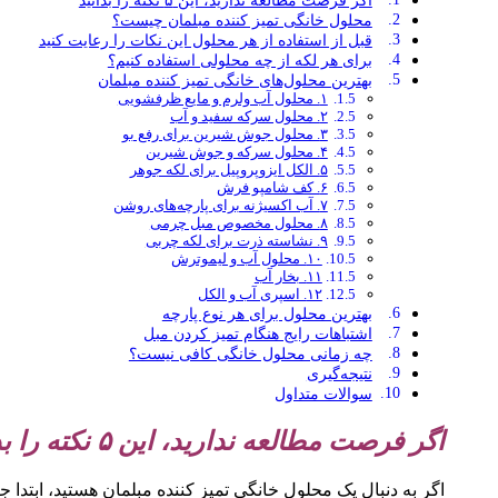
اگر فرصت مطالعه ندارید، این ۵ نکته را بدانید
محلول خانگی تمیز کننده مبلمان چیست؟
قبل از استفاده از هر محلول این نکات را رعایت کنید
برای هر لکه از چه محلولی استفاده کنیم؟
بهترین محلول‌های خانگی تمیز کننده مبلمان
۱. محلول آب ولرم و مایع ظرفشویی
۲. محلول سرکه سفید و آب
۳. محلول جوش شیرین برای رفع بو
۴. محلول سرکه و جوش شیرین
۵. الکل ایزوپروپیل برای لکه جوهر
۶. کف شامپو فرش
۷. آب اکسیژنه برای پارچه‌های روشن
۸. محلول مخصوص مبل چرمی
۹. نشاسته ذرت برای لکه چربی
۱۰. محلول آب و لیموترش
۱۱. بخار آب
۱۲. اسپری آب و الکل
بهترین محلول برای هر نوع پارچه
اشتباهات رایج هنگام تمیز کردن مبل
چه زمانی محلول خانگی کافی نیست؟
نتیجه‌گیری
سوالات متداول
اگر فرصت مطالعه ندارید، این
۵
نکته را بد
اگر به دنبال یک محلول خانگی تمیز کننده مبلمان هستید، ابتدا ج