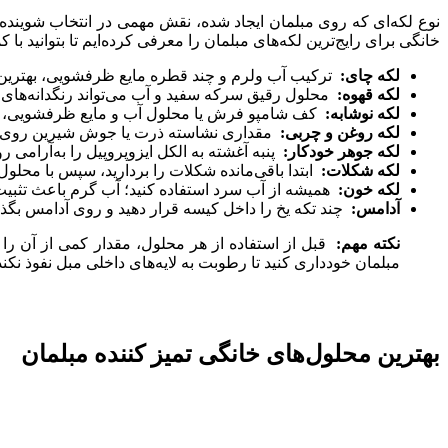
نوع لکه‌ای که روی مبلمان ایجاد شده، نقش مهمی در انتخاب شوینده
خانگی برای رایج‌ترین لکه‌های مبلمان را معرفی کرده‌ایم تا بتوانید با 
لکه چای:
ترکیب آب ولرم و چند قطره مایع ظرفشویی، بهترین گ
لکه قهوه:
محلول رقیق سرکه سفید و آب می‌تواند رنگدانه‌های قهو
لکه نوشابه:
کف شامپو فرش یا محلول آب و مایع ظرفشویی، ان
لکه روغن و چربی:
مقداری نشاسته ذرت یا جوش شیرین روی لکه
لکه جوهر خودکار:
پنبه آغشته به الکل ایزوپروپیل را به‌آرامی 
لکه شکلات:
ابتدا باقی‌مانده شکلات را بردارید، سپس با محلو
لکه خون:
همیشه از آب سرد استفاده کنید؛ آب گرم باعث تثبیت
آدامس:
چند تکه یخ را داخل کیسه قرار دهید و روی آدامس بگذا
نکته مهم:
قبل از استفاده از هر محلول، مقدار کمی از آن را
مبلمان خودداری کنید تا رطوبت به لایه‌های داخلی مبل نفوذ نکند
بهترین محلول‌های خانگی تمیز کننده مبلمان