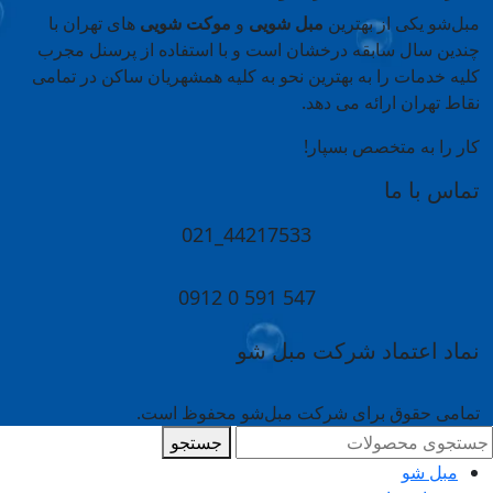
مبل‌شو یکی از بهترین
مبل شویی
و
موکت شویی
های تهران با
چندین سال سابقه درخشان است و با استفاده از پرسنل مجرب
کلیه خدمات را به بهترین نحو به کلیه همشهریان ساکن در تمامی
نقاط تهران ارائه می دهد.
کار را به متخصص بسپار!
تماس با ما
44217533_021
547 591 0 0912
نماد اعتماد شرکت مبل شو
تمامی حقوق برای شرکت مبل‌شو محفوظ است.
جستجو
مبل شو