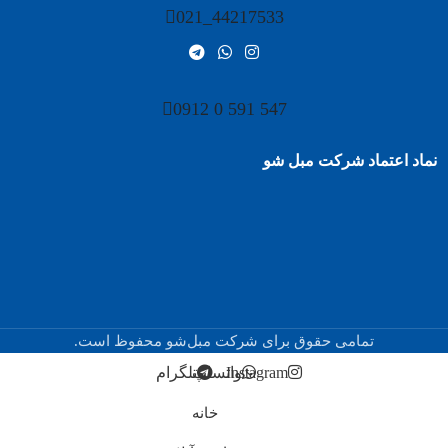
44217533_021
547 591 0 0912
نماد اعتماد شرکت مبل شو
تمامی حقوق برای شرکت مبل‌شو محفوظ است.
Instagram
واتساپ
تلگرام
خانه