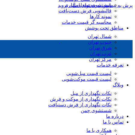
شستشوی صندلی اداری
پرش به پیمایش
به محتوای اصلی بروید
قالیشویی فرش دست‌بافت
نمونه کارها
محاسبه گر قیمت خدمات
مناطق تحت پوشش
شمال تهران
جنوب تهران
شرق تهران
غرب تهران
مرکز تهران
تعرفه خدمات
لیست قیمت مبل‌شویی
لیست قیمت موکت‌شویی
وبلاگ
نکات نگهداری از مبل
نکات نگهداری از موکت و فرش
نکات نگهداری از فرش دستبافت
شستشوی چمن
درباره ما
تماس با ما
همکاری با ما