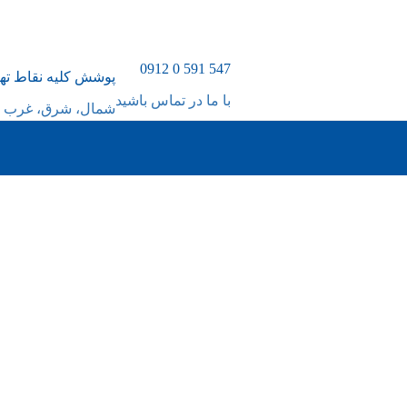
547 591 0 0912
پوشش کلیه نقاط ته
با ما در تماس باشید
شمال، شرق، غرب و