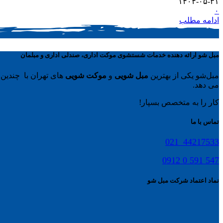
۱۴۰۴-۰۵-۳۱
۰
ادامه مطلب
مبل شو ارائه دهنده خدمات شستشوی موکت اداری، صندلی اداری و مبلمان
مبل‌شو یکی از بهترین
مبل شویی
و
موکت شویی
های تهران با چندین 
می دهد.
کار را به متخصص بسپار!
تماس با ما
44217533_021
547 591 0 0912
نماد اعتماد شرکت مبل شو