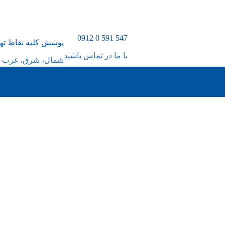
547 591 0 0912
پوشش کلیه نقاط ته
با ما در تماس باشید
شمال، شرق، غرب و