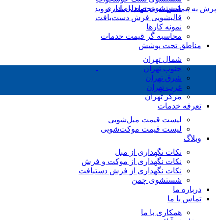
شستشوی صندلی اداری
پرش به پیمایش
به محتوای اصلی بروید
قالیشویی فرش دست‌بافت
نمونه کارها
محاسبه گر قیمت خدمات
مناطق تحت پوشش
شمال تهران
جنوب تهران
شرق تهران
غرب تهران
مرکز تهران
تعرفه خدمات
لیست قیمت مبل‌شویی
لیست قیمت موکت‌شویی
وبلاگ
نکات نگهداری از مبل
نکات نگهداری از موکت و فرش
نکات نگهداری از فرش دستبافت
شستشوی چمن
درباره ما
تماس با ما
همکاری با ما