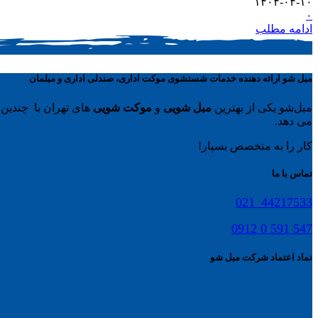
۱۴۰۴-۰۴-۱۰
۰
ادامه مطلب
مبل شو ارائه دهنده خدمات شستشوی موکت اداری، صندلی اداری و مبلمان
مبل‌شو یکی از بهترین
مبل شویی
و
موکت شویی
های تهران با چندین 
می دهد.
کار را به متخصص بسپار!
تماس با ما
44217533_021
547 591 0 0912
نماد اعتماد شرکت مبل شو