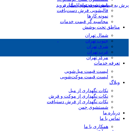
شستشوی صندلی اداری
پرش به پیمایش
به محتوای اصلی بروید
قالیشویی فرش دست‌بافت
نمونه کارها
محاسبه گر قیمت خدمات
مناطق تحت پوشش
شمال تهران
جنوب تهران
شرق تهران
غرب تهران
مرکز تهران
تعرفه خدمات
لیست قیمت مبل‌شویی
لیست قیمت موکت‌شویی
وبلاگ
نکات نگهداری از مبل
نکات نگهداری از موکت و فرش
نکات نگهداری از فرش دستبافت
شستشوی چمن
درباره ما
تماس با ما
همکاری با ما