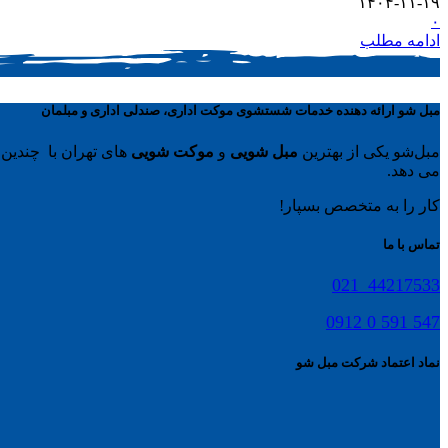
۱۴۰۴-۱۱-۱۹
۰
ادامه مطلب
مبل شو ارائه دهنده خدمات شستشوی موکت اداری، صندلی اداری و مبلمان
مبل‌شو یکی از بهترین
مبل شویی
و
موکت شویی
های تهران با چندین 
می دهد.
کار را به متخصص بسپار!
تماس با ما
44217533_021
547 591 0 0912
نماد اعتماد شرکت مبل شو