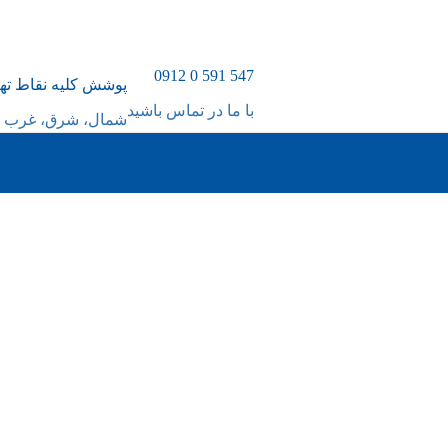
547 591 0 0912
پوشش کلیه نقاط ته
با ما در تماس باشید
شمال، شرق، غرب و