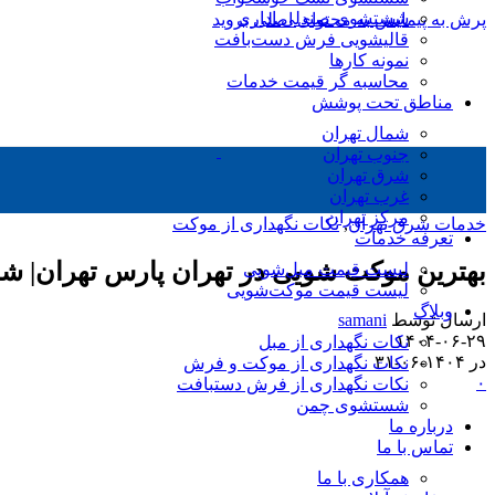
شستشوی صندلی اداری
پرش به پیمایش
به محتوای اصلی بروید
قالیشویی فرش دست‌بافت
نمونه کارها
محاسبه گر قیمت خدمات
مناطق تحت پوشش
شمال تهران
جنوب تهران
شرق تهران
غرب تهران
مرکز تهران
خدمات شرق تهران
,
نکات نگهداری از موکت
تعرفه خدمات
بهترین موکت شویی در تهران پارس تهران| ش
لیست قیمت مبل‌شویی
لیست قیمت موکت‌شویی
وبلاگ
ارسال توسط
samani
۱۴۰۴-۰۶-۲۹
نکات نگهداری از مبل
در ۱۴۰۴-۰۶-۳۱
نکات نگهداری از موکت و فرش
۰
نکات نگهداری از فرش دستبافت
شستشوی چمن
درباره ما
تماس با ما
همکاری با ما