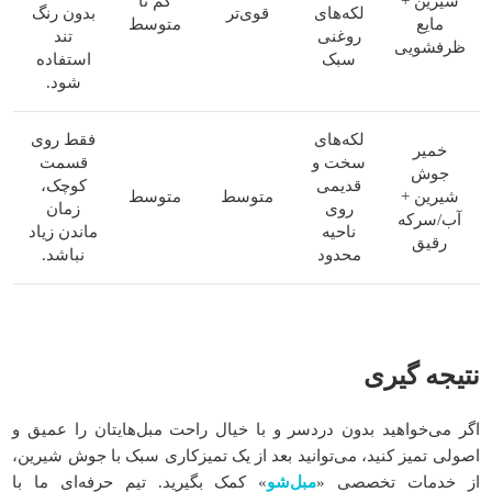
شیرین +
کم تا
لکه‌های
قوی‌تر
بدون رنگ
مایع
متوسط
روغنی
تند
ظرفشویی
سبک
استفاده
شود.
لکه‌های
فقط روی
خمیر
سخت و
قسمت
جوش
قدیمی
کوچک،
شیرین +
متوسط
متوسط
روی
زمان
آب/سرکه
ناحیه
ماندن زیاد
رقیق
محدود
نباشد.
نتیجه گیری
اگر می‌خواهید بدون دردسر و با خیال راحت مبل‌هایتان را عمیق و
اصولی تمیز کنید، می‌توانید بعد از یک تمیزکاری سبک با جوش شیرین،
از خدمات تخصصی «
مبل‌شو
» کمک بگیرید. تیم حرفه‌ای ما با