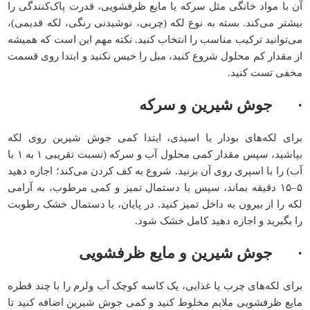
آن با مواد خانگی مثل سرکه یا مایع ظرفشویی، قدرت پاک‌کنندگی را
بیشتر می‌کند. بسته به نوع لکه (چربی، نوشیدنی رنگی، لکه قدیمی)،
می‌توانید ترکیب مناسب را انتخاب کنید. نکته مهم این است که همیشه
از مقدار کم محلول شروع کنید، مبل را خیس نکنید و ابتدا روی قسمت
مخفی تست کنید.
· جوش شیرین و سرکه
برای لکه‌های بو‌دار یا اسیدی، ابتدا کمی جوش شیرین روی لکه
بپاشید، سپس مقدار کمی محلول آب و سرکه (نسبت تقریبی ۱ به ۱ با
آب) را با اسپری روی آن بزنید. شروع به کف کردن می‌کند؛ اجازه دهید
۵–۱۵ دقیقه بماند، سپس با دستمال تمیز و کمی مرطوب، به آرامی
لکه را از بیرون به داخل تمیز کنید. در پایان، با دستمال خشک رطوبت
را بگیرید و اجازه دهید کامل خشک شود.
· جوش شیرین و مایع ظرفشویی
برای لکه‌های چرب یا غذایی، یک کاسه کوچک آب ولرم را با چند قطره
مایع ظرفشویی ملایم مخلوط کنید و کمی جوش شیرین اضافه کنید تا