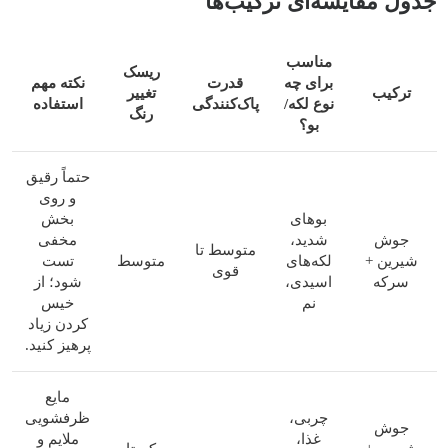
جدول مقایسه‌ای ترکیب‌ها
مناسب
ریسک
برای چه
قدرت
نکته مهم
ترکیب
تغییر
نوع لکه/
پاک‌کنندگی
استفاده
رنگ
بو؟
حتماً رقیق
و روی
بوهای
بخش
جوش
شدید،
مخفی
متوسط تا
شیرین +
لکه‌های
متوسط
تست
قوی
سرکه
اسیدی،
شود؛ از
نم
خیس
کردن زیاد
پرهیز کنید.
مایع
چربی،
ظرفشویی
جوش
غذا،
ملایم و