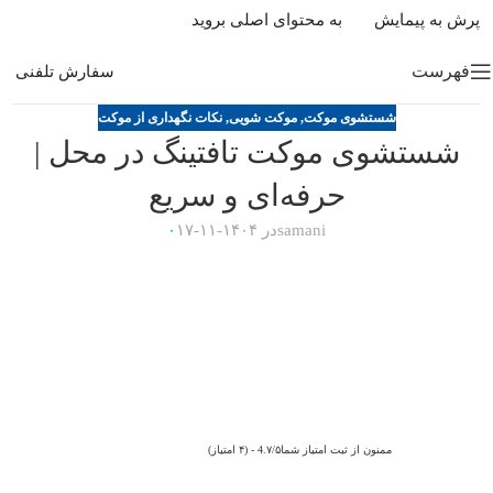
پرش به پیمایش
به محتوای اصلی بروید
فهرست
سفارش تلفنی
شستشوی موکت
,
موکت شویی
,
نکات نگهداری از موکت
شستشوی موکت تافتینگ در محل |
حرفه‌ای و سریع
samani
در ۱۴۰۴-۱۱-۱۷
۰
ممنون از ثبت امتیاز شما4.۷/۵ - (۴ امتیاز)