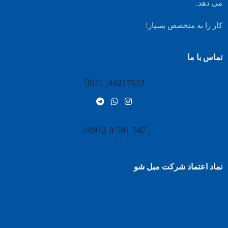
می دهد.
کار را به متخصص بسپار!
تماس با ما
44217533_021
547 591 0 0912
نماد اعتماد شرکت مبل شو