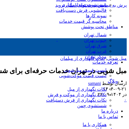
شستشوی صندلی اداری
پرش به پیمایش
به محتوای اصلی بروید
قالیشویی فرش دست‌بافت
نمونه کارها
محاسبه گر قیمت خدمات
مناطق تحت پوشش
شمال تهران
جنوب تهران
شرق تهران
غرب تهران
مرکز تهران
مبل شویی
,
نکات نگهداری از مبلمان
تعرفه خدمات
مبل شویی در تهران خدمات حرفه‌ای برای ش
لیست قیمت مبل‌شویی
لیست قیمت موکت‌شویی
وبلاگ
ارسال توسط
samani
۱۴۰۴-۰۹-۲۱
نکات نگهداری از مبل
در ۱۴۰۴-۰۹-۲۲
نکات نگهداری از موکت و فرش
۰
نکات نگهداری از فرش دستبافت
شستشوی چمن
درباره ما
تماس با ما
همکاری با ما