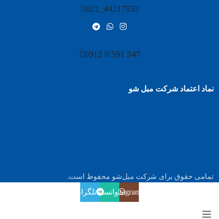
44217533_021
547 591 0 0912
نماد اعتماد شرکت مبل شو
تمامی حقوق برای شرکت مبل‌شو محفوظ است.
Instagram
واتساپ
تلگرام